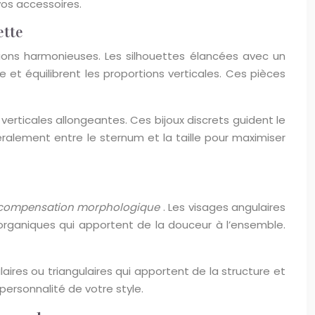
vos accessoires.
ette
rtions harmonieuses. Les silhouettes élancées avec un
e et équilibrent les proportions verticales. Ces pièces
verticales allongeantes. Ces bijoux discrets guident le
éralement entre le sternum et la taille pour maximiser
compensation morphologique
. Les visages angulaires
organiques qui apportent de la douceur à l’ensemble.
aires ou triangulaires qui apportent de la structure et
ersonnalité de votre style.