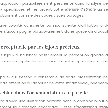
e application particulièrement pertinente dans l’analyse 
x spécifiques et renforcent votre
identité distincte
au se
nctionnent comme des codes visuels partagés.
it une volonté consciente ou inconsciente d’affiliation à
tive s’accompagne paradoxalement d’une quête d’individualis
perceptuelle par les bijoux précieux
es bijoux à influencer positivement la perception globale
ogique amplifie l’impact visuel de votre apparence en c
ptuel qui s’étend à l’ensemble de votre présentation per
votre attention au détail et de votre statut social, indépen
 veblen dans l’ornementation corporelle
e trouve une illustration parfaite dans le domaine bijouti
ement leur fonction décorative. Cette
signalisation stra