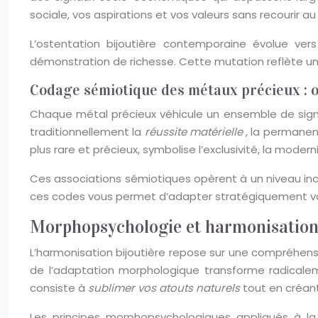
sociale, vos aspirations et vos valeurs sans recourir au
L’ostentation bijoutière contemporaine évolue vers d
démonstration de richesse. Cette mutation reflète une
Codage sémiotique des métaux précieux : o
Chaque métal précieux véhicule un ensemble de signif
traditionnellement la
réussite matérielle
, la permanenc
plus rare et précieux, symbolise l’exclusivité, la mode
Ces associations sémiotiques opèrent à un niveau inc
ces codes vous permet d’adapter stratégiquement vot
Morphopsychologie et harmonisation bi
L’harmonisation bijoutière repose sur une compréhensi
de l’adaptation morphologique transforme radicalem
consiste à
sublimer vos atouts naturels
tout en créant
Les principes morphopsychologiques appliqués à la 