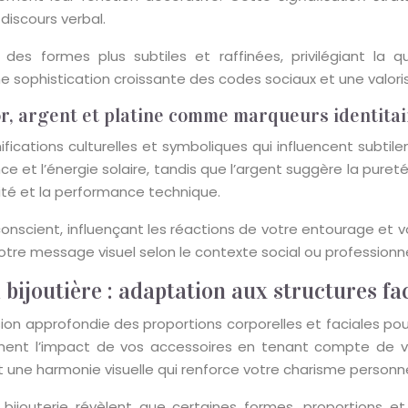
 discours verbal.
es formes plus subtiles et raffinées, privilégiant la qua
 sophistication croissante des codes sociaux et une valorisa
r, argent et platine comme marqueurs identitai
ications culturelles et symboliques qui influencent subtile
e et l’énergie solaire, tandis que l’argent suggère la pureté,
rnité et la performance technique.
onscient, influençant les réactions de votre entourage et
re message visuel selon le contexte social ou professionne
joutière : adaptation aux structures fac
on approfondie des proportions corporelles et faciales pou
ent l’impact de vos accessoires en tenant compte de vos 
 une harmonie visuelle qui renforce votre charisme personne
bijouterie révèlent que certaines formes, proportions e