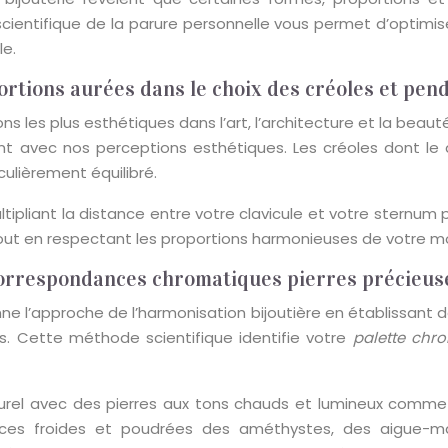
ientifique de la parure personnelle vous permet d’optimise
le.
rtions aurées dans le choix des créoles et pen
ns les plus esthétiques dans l’art, l’architecture et la beau
t avec nos perceptions esthétiques. Les créoles dont le 
ulièrement équilibré.
ltipliant la distance entre votre clavicule et votre sternu
tout en respectant les proportions harmonieuses de votre m
 correspondances chromatiques pierres précieus
nne l’approche de l’harmonisation bijoutière en établissant
ses. Cette méthode scientifique identifie votre
palette chr
urel avec des pierres aux tons chauds et lumineux comme la
ces froides et poudrées des améthystes, des aigue-mar