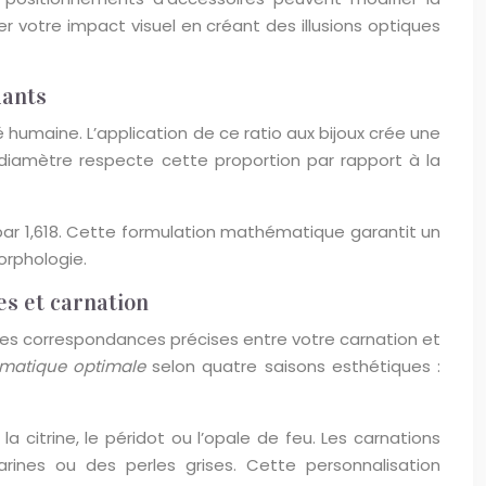
r votre impact visuel en créant des illusions optiques
dants
té humaine. L’application de ce ratio aux bijoux crée une
diamètre respecte cette proportion par rapport à la
m par 1,618. Cette formulation mathématique garantit un
orphologie.
es et carnation
 des correspondances précises entre votre carnation et
omatique optimale
selon quatre saisons esthétiques :
 citrine, le péridot ou l’opale de feu. Les carnations
ines ou des perles grises. Cette personnalisation