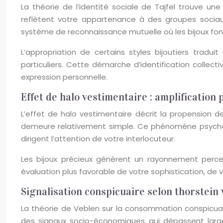
La théorie de l’identité sociale de Tajfel trouve un
reflètent votre appartenance à des groupes sociau
système de reconnaissance mutuelle où les bijoux fo
L’appropriation de certains styles bijoutiers tradu
particuliers. Cette démarche d’identification collec
expression personnelle.
Effet de halo vestimentaire : amplification 
L’effet de halo vestimentaire décrit la propension d
demeure relativement simple. Ce phénomène psychol
dirigent l’attention de votre interlocuteur.
Les bijoux précieux génèrent un rayonnement perce
évaluation plus favorable de votre sophistication, de 
Signalisation conspicuaire selon thorstein
La théorie de Veblen sur la consommation conspicuair
des signaux socio-économiques qui dépassent larg