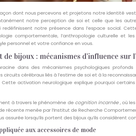
a façon dont nous percevons et projetons notre identité ve
ntanément notre perception de soi et celle que les autres
i redéfinissent notre présence dans l’espace social. Ce
ologie comportementale, l’anthropologie culturelle et 
style personnel et votre confiance en vous.
de bijoux : mécanismes d’influence sur l’
s’enracine dans des mécanismes psychologiques profonds
 circuits cérébraux liés à l’estime de soi et à la reconnaiss
 Cette activation neurologique explique pourquoi certain
ement à travers le phénomène de
cognition incarnée
, où l
e récente menée par l’Institut de Recherche Comportemen
 assurée lorsqu’ils portent des bijoux qu’ils considèrent c
l appliquée aux accessoires de mode