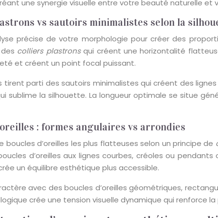
réant une synergie visuelle entre votre beauté naturelle et 
lastrons vs sautoirs minimalistes selon la silhou
analyse précise de votre morphologie pour créer des propo
t des
colliers plastrons
qui créent une horizontalité flatteus
té et créent un point focal puissant.
tirent parti des sautoirs minimalistes qui créent des lignes 
qui sublime la silhouette. La longueur optimale se situe gén
’oreilles : formes angulaires vs arrondies
boucles d’oreilles les plus flatteuses selon un principe de
oucles d’oreilles aux lignes courbes, créoles ou pendants 
crée un équilibre esthétique plus accessible.
ractère avec des boucles d’oreilles géométriques, rectangul
ogique crée une tension visuelle dynamique qui renforce la p